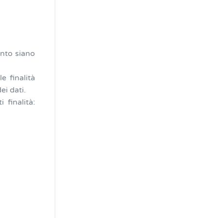
ento siano
e finalità
ei dati.
 finalità: