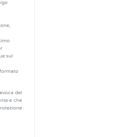
ligo
ione,
ttimo
er
ue sul
n formato
revoca del
ente e che
 Protezione