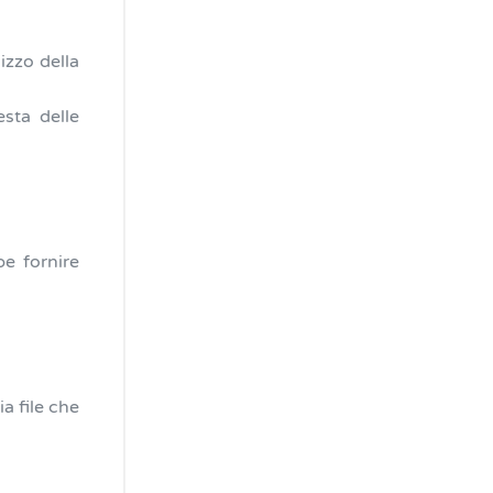
lizzo della
esta delle
be fornire
a file che