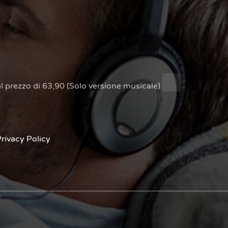
*
à al prezzo di 63,90 (Solo versione musicale)
rivacy Policy